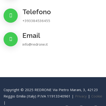
Telefono
+393384536455
Email
info@redrone.it
Copyright © 2025 REDRONE Via Pietro Marani, 3, 42123
Reggio Emilia (Italy) P.IVA 11913340961 |
Privacy
|
Cookie
|